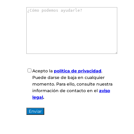
r
C
r
o
e
m
o
e
e
n
l
t
e
a
c
r
t
i
r
o
ó
C
Acepto la
política de privacidad
.
s
n
o
Puede darse de baja en cualquier
*
i
n
momento. Para ello, consulte nuestra
c
s
información de contacto en el
aviso
o
e
legal
.
*
n
t
i
m
i