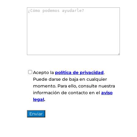
r
C
r
o
e
m
o
e
e
n
l
t
e
a
c
r
t
i
r
o
ó
C
Acepto la
política de privacidad
.
s
n
o
Puede darse de baja en cualquier
*
i
n
momento. Para ello, consulte nuestra
c
s
información de contacto en el
aviso
o
e
legal
.
*
n
t
i
m
i