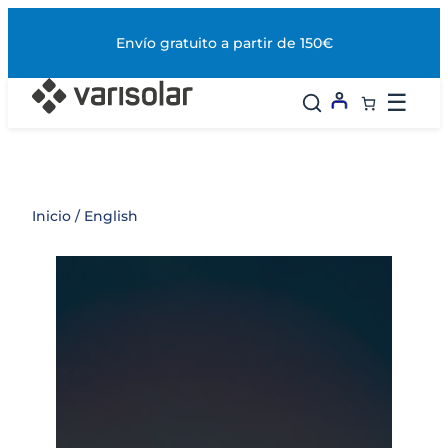
Saltar
al
Envío gratuito a partir de 150€
contenido
☰
Inicio
/ English