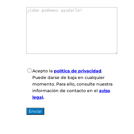
r
C
r
o
e
m
o
e
e
n
l
t
e
a
c
r
t
i
r
o
ó
C
Acepto la
política de privacidad
.
s
n
o
Puede darse de baja en cualquier
*
i
n
momento. Para ello, consulte nuestra
c
s
información de contacto en el
aviso
o
e
legal
.
*
n
t
i
m
i