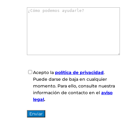
r
C
r
o
e
m
o
e
e
n
l
t
e
a
c
r
t
i
r
o
ó
C
Acepto la
política de privacidad
.
s
n
o
Puede darse de baja en cualquier
*
i
n
momento. Para ello, consulte nuestra
c
s
información de contacto en el
aviso
o
e
legal
.
*
n
t
i
m
i