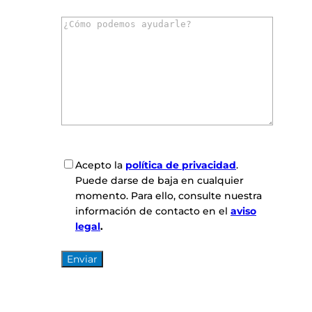
r
C
r
o
e
m
o
e
e
n
l
t
e
a
c
r
t
i
r
o
ó
C
Acepto la
política de privacidad
.
s
n
o
Puede darse de baja en cualquier
*
i
n
momento. Para ello, consulte nuestra
c
s
información de contacto en el
aviso
o
e
legal
.
*
n
t
i
m
i