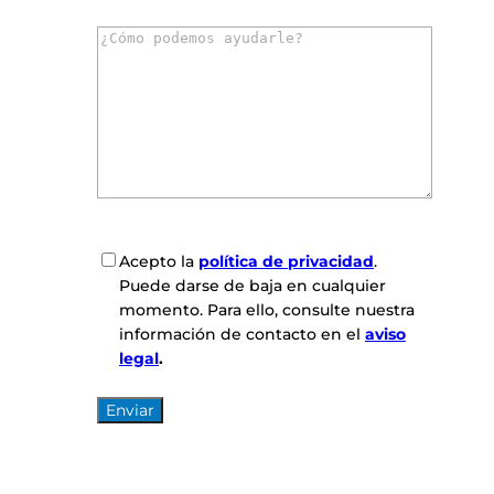
r
C
r
o
e
m
o
e
e
n
l
t
e
a
c
r
t
i
r
o
ó
C
Acepto la
política de privacidad
.
s
n
o
Puede darse de baja en cualquier
*
i
n
momento. Para ello, consulte nuestra
c
s
información de contacto en el
aviso
o
e
legal
.
*
n
t
i
m
i