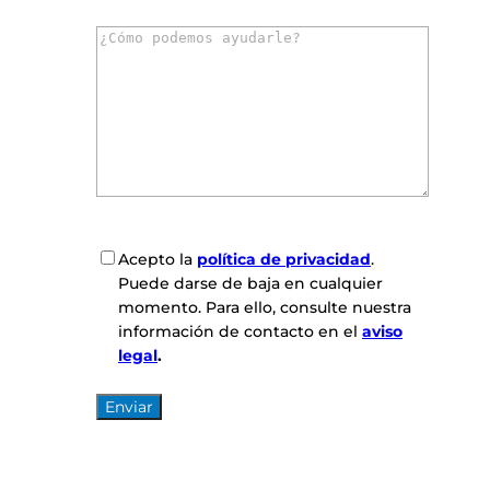
r
C
r
o
e
m
o
e
e
n
l
t
e
a
c
r
t
i
r
o
ó
C
Acepto la
política de privacidad
.
s
n
o
Puede darse de baja en cualquier
*
i
n
momento. Para ello, consulte nuestra
c
s
información de contacto en el
aviso
o
e
legal
.
*
n
t
i
m
i