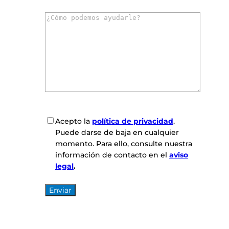
r
C
r
o
e
m
o
e
e
n
l
t
e
a
c
r
t
i
r
o
ó
C
Acepto la
política de privacidad
.
s
n
o
Puede darse de baja en cualquier
*
i
n
momento. Para ello, consulte nuestra
c
s
información de contacto en el
aviso
o
e
legal
.
*
n
t
i
m
i