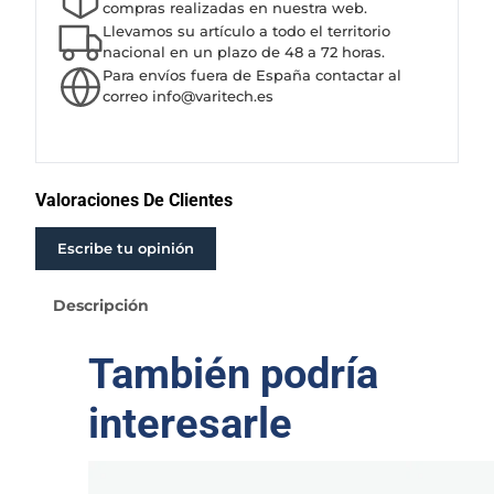
R
compras realizadas en nuestra web.
S
Llevamos su artículo a todo el territorio
U
nacional en un plazo de 48 a 72 horas.
Para envíos fuera de España contactar al
M
correo info@varitech.es
E
R
G
I
D
Valoraciones De Clientes
O
F
Escribe tu opinión
R
A
Descripción
N
K
También podría
L
I
interesarle
N
6
"
2