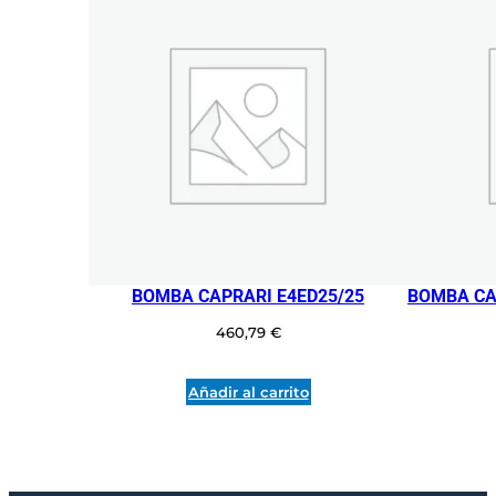
5
C
V
4
0
0
V
E
N
C
A
P
BOMBA CAPRARI E4ED25/25
BOMBA CA
S
460,79
€
U
L
A
Añadir al carrito
D
O
A
.