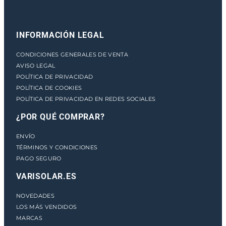
D
c
a
INFORMACIÓN LEGAL
n
t
CONDICIONES GENERALES DE VENTA
i
AVISO LEGAL
d
POLÍTICA DE PRIVACIDAD
a
POLÍTICA DE COOKIES
d
POLÍTICA DE PRIVACIDAD EN REDES SOCIALES
¿POR QUÉ COMPRAR?
ENVÍO
TÉRMINOS Y CONDICIONES
PAGO SEGURO
VARISOLAR.ES
NOVEDADES
LOS MÁS VENDIDOS
MARCAS