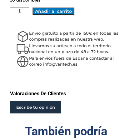
50 disponibles
B
Añadir al carrito
O
M
B
Envío gratuito a partir de 150€ en todas las
A
compras realizadas en nuestra web.
C
Llevamos su artículo a todo el territorio
A
nacional en un plazo de 48 a 72 horas.
Para envíos fuera de España contactar al
P
correo info@varitech.es
R
A
R
I
E
Valoraciones De Clientes
4
X
Escribe tu opinión
E
D
También podría
2
5