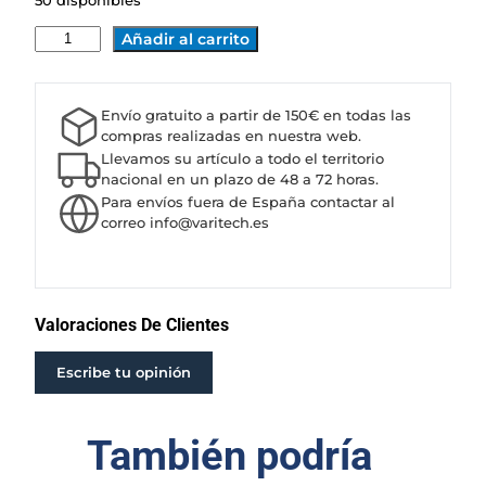
50 disponibles
B
Añadir al carrito
O
M
B
Envío gratuito a partir de 150€ en todas las
A
compras realizadas en nuestra web.
C
Llevamos su artículo a todo el territorio
A
nacional en un plazo de 48 a 72 horas.
Para envíos fuera de España contactar al
P
correo info@varitech.es
R
A
R
I
E
Valoraciones De Clientes
4
X
Escribe tu opinión
E
D
También podría
2
5