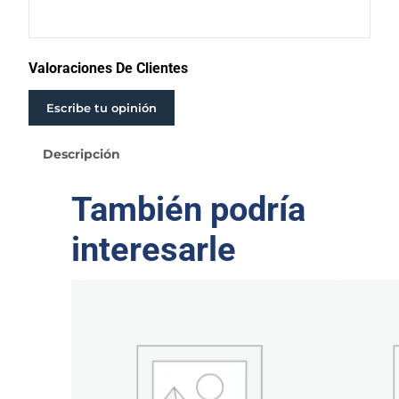
R
G
I
D
Valoraciones De Clientes
O
F
Escribe tu opinión
R
A
Descripción
N
K
También podría
L
I
interesarle
N
4
"
1
C
V
3
X