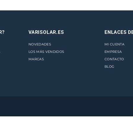
I
N
M
F
R?
VARISOLAR.ES
ENLACES D
4
7
NOVEDADES
MI CUENTA
,
S
LOS MÁS VENDIDOS
EMPRESA
5
MARCAS
CONTACTO
C
BLOG
V
4
0
0
V
c
a
n
t