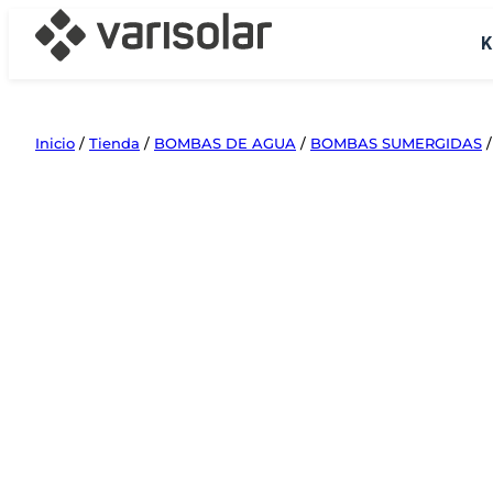
Saltar
K
al
contenido
Inicio
/
Tienda
/
BOMBAS DE AGUA
/
BOMBAS SUMERGIDAS
/