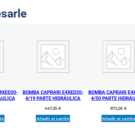
R
esarle
S
U
M
E
R
G
I
D
O
4
"
4XED20-
BOMBA CAPRARI E4XED20-
BOMBA CAPRARI E4
F
ÁULICA
4/19 PARTE HIDRÁULICA
4/50 PARTE HIDRÁ
R
A
447,35
€
872,26
€
N
ito
Añadir al carrito
Añadir al carrit
K
L