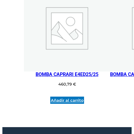
a
d
BOMBA CAPRARI E4ED25/25
BOMBA CA
460,79
€
Añadir al carrito