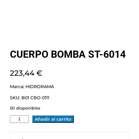
CUERPO BOMBA ST-6014
223,44
€
Marca:
HIDRORAMA
SKU:
B01 CBO 0111
50 disponibles
C
Añadir al carrito
U
E
R