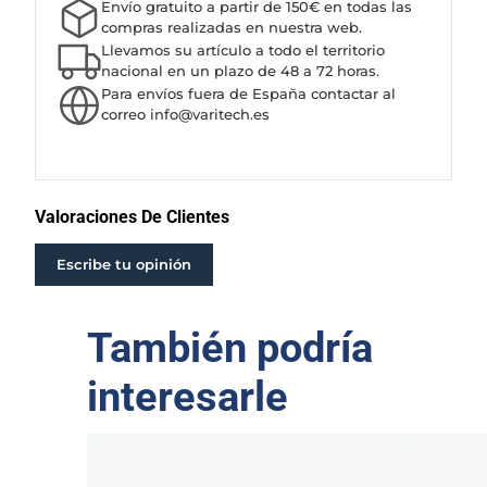
Envío gratuito a partir de 150€ en todas las
P
compras realizadas en nuestra web.
O
Llevamos su artículo a todo el territorio
B
nacional en un plazo de 48 a 72 horas.
Para envíos fuera de España contactar al
O
correo info@varitech.es
M
B
A
S
T
Valoraciones De Clientes
-
6
Escribe tu opinión
0
1
También podría
4
c
a
interesarle
n
t
i
d