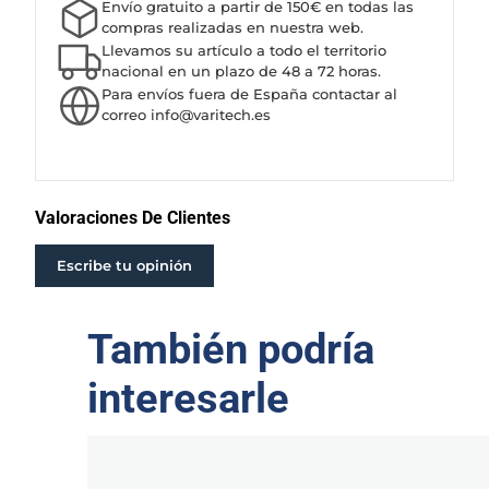
Envío gratuito a partir de 150€ en todas las
P
compras realizadas en nuestra web.
O
Llevamos su artículo a todo el territorio
B
nacional en un plazo de 48 a 72 horas.
Para envíos fuera de España contactar al
O
correo info@varitech.es
M
B
A
S
T
Valoraciones De Clientes
-
1
Escribe tu opinión
8
1
También podría
4
c
a
interesarle
n
t
i
d