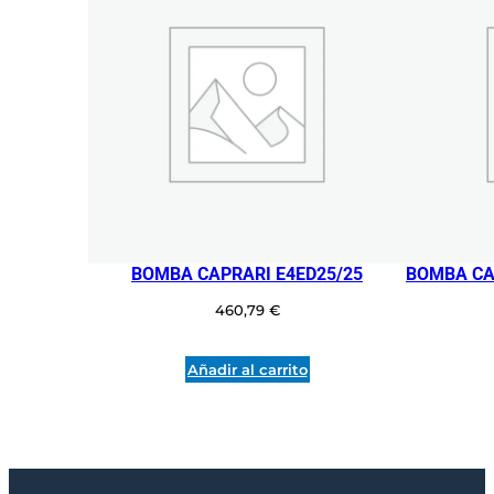
a
d
BOMBA CAPRARI E4ED25/25
BOMBA CA
460,79
€
Añadir al carrito