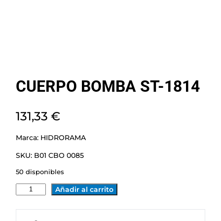
CUERPO BOMBA ST-1814
131,33
€
Marca:
HIDRORAMA
SKU:
B01 CBO 0085
50 disponibles
C
Añadir al carrito
U
E
R