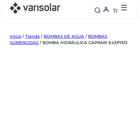
Saltar
☰
al
contenido
Inicio
/
Tienda
/
BOMBAS DE AGUA
/
BOMBAS
SUMERGIDAS
/ BOMBA HIDRÁULICA CAPRARI E4XP1513