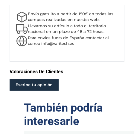
M
B
Envío gratuito a partir de 150€ en todas las
A
compras realizadas en nuestra web.
H
Llevamos su artículo a todo el territorio
I
nacional en un plazo de 48 a 72 horas.
Para envíos fuera de España contactar al
D
correo info@varitech.es
R
Á
U
L
I
Valoraciones De Clientes
C
A
Escribe tu opinión
C
A
También podría
P
R
A
interesarle
R
I