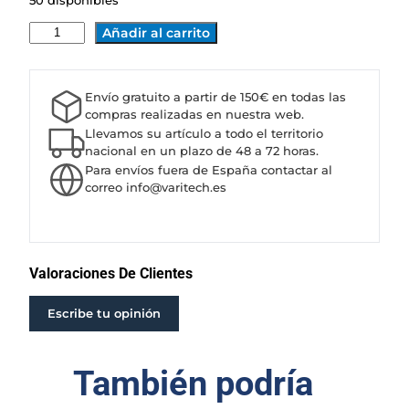
50 disponibles
B
Añadir al carrito
O
M
B
Envío gratuito a partir de 150€ en todas las
A
compras realizadas en nuestra web.
C
Llevamos su artículo a todo el territorio
A
nacional en un plazo de 48 a 72 horas.
Para envíos fuera de España contactar al
P
correo info@varitech.es
R
A
R
I
E
Valoraciones De Clientes
6
X
Escribe tu opinión
D
B
También podría
3
0