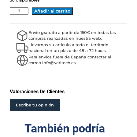
50 disponibles
B
Añadir al carrito
O
M
B
Envío gratuito a partir de 150€ en todas las
A
compras realizadas en nuestra web.
C
Llevamos su artículo a todo el territorio
A
nacional en un plazo de 48 a 72 horas.
Para envíos fuera de España contactar al
P
correo info@varitech.es
R
A
R
I
E
Valoraciones De Clientes
6
X
Escribe tu opinión
D
2
También podría
5
-