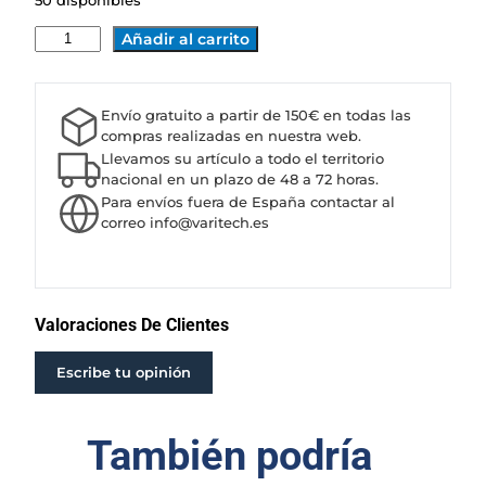
50 disponibles
B
Añadir al carrito
O
M
B
Envío gratuito a partir de 150€ en todas las
A
compras realizadas en nuestra web.
C
Llevamos su artículo a todo el territorio
A
nacional en un plazo de 48 a 72 horas.
Para envíos fuera de España contactar al
P
correo info@varitech.es
R
A
R
I
E
Valoraciones De Clientes
6
P
Escribe tu opinión
4
0
También podría
/
3