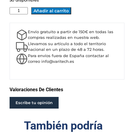
50 disponibles
B
Añadir al carrito
O
M
B
Envío gratuito a partir de 150€ en todas las
A
compras realizadas en nuestra web.
C
Llevamos su artículo a todo el territorio
A
nacional en un plazo de 48 a 72 horas.
Para envíos fuera de España contactar al
P
correo info@varitech.es
R
A
R
I
E
Valoraciones De Clientes
6
P
Escribe tu opinión
3
5
También podría
/
3