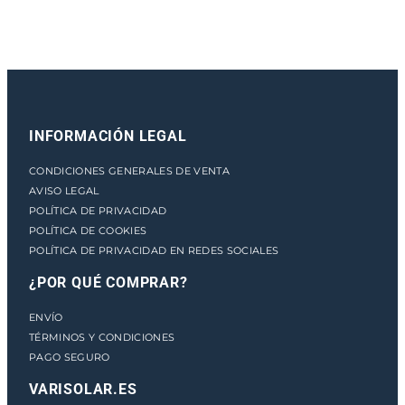
A
c
a
n
t
i
INFORMACIÓN LEGAL
d
a
CONDICIONES GENERALES DE VENTA
d
AVISO LEGAL
POLÍTICA DE PRIVACIDAD
POLÍTICA DE COOKIES
POLÍTICA DE PRIVACIDAD EN REDES SOCIALES
¿POR QUÉ COMPRAR?
ENVÍO
TÉRMINOS Y CONDICIONES
PAGO SEGURO
VARISOLAR.ES