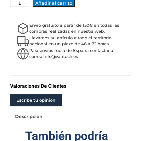
M
Añadir al carrito
O
T
O
Envío gratuito a partir de 150€ en todas las
R
compras realizadas en nuestra web.
S
Llevamos su artículo a todo el territorio
U
nacional en un plazo de 48 a 72 horas.
Para envíos fuera de España contactar al
M
correo info@varitech.es
E
R
G
I
D
Valoraciones De Clientes
O
I
Escribe tu opinión
M
P
Descripción
O
6
También podría
"