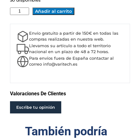
50 disponibles
B
Añadir al carrito
O
M
B
Envío gratuito a partir de 150€ en todas las
A
compras realizadas en nuestra web.
S
Llevamos su artículo a todo el territorio
H
nacional en un plazo de 48 a 72 horas.
Para envíos fuera de España contactar al
I
correo info@varitech.es
D
R
A
U
L
Valoraciones De Clientes
I
C
Escribe tu opinión
A
S
También podría
C
A