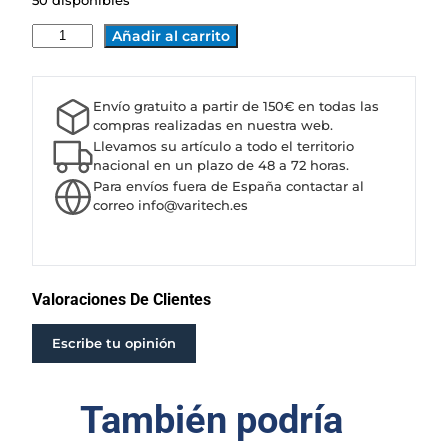
50 disponibles
B
Añadir al carrito
O
M
B
Envío gratuito a partir de 150€ en todas las
A
compras realizadas en nuestra web.
C
Llevamos su artículo a todo el territorio
A
nacional en un plazo de 48 a 72 horas.
Para envíos fuera de España contactar al
P
correo info@varitech.es
R
A
R
I
E
Valoraciones De Clientes
6
X
Escribe tu opinión
D
B
También podría
3
5