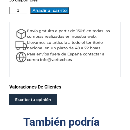
50 disponibles
B
Añadir al carrito
O
M
B
Envío gratuito a partir de 150€ en todas las
A
compras realizadas en nuestra web.
C
Llevamos su artículo a todo el territorio
A
nacional en un plazo de 48 a 72 horas.
Para envíos fuera de España contactar al
P
correo info@varitech.es
R
A
R
I
E
Valoraciones De Clientes
6
P
Escribe tu opinión
4
0
También podría
/
3