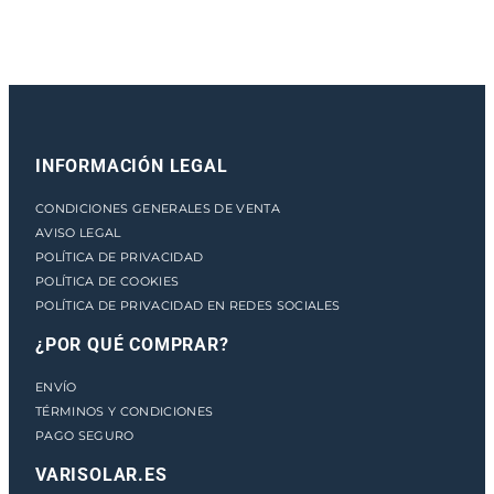
A
c
a
n
t
i
INFORMACIÓN LEGAL
d
a
CONDICIONES GENERALES DE VENTA
d
AVISO LEGAL
POLÍTICA DE PRIVACIDAD
POLÍTICA DE COOKIES
POLÍTICA DE PRIVACIDAD EN REDES SOCIALES
¿POR QUÉ COMPRAR?
ENVÍO
TÉRMINOS Y CONDICIONES
PAGO SEGURO
VARISOLAR.ES