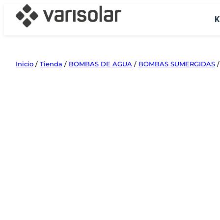
Saltar
K
al
contenido
Inicio
/
Tienda
/
BOMBAS DE AGUA
/
BOMBAS SUMERGIDAS
/