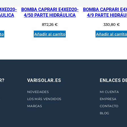
3
5
4XED20-
BOMBA CAPRARI E4XED20-
BOMBA CAPRARI E4
ÁULICA
4/50 PARTE HIDRÁULICA
4/9 PARTE HIDRÁU
/
3
872,26
€
330,80
€
/
ito
Añadir al carrito
Añadir al carrit
2
0
/
3
A
P
A
R?
VARISOLAR.ES
ENLACES D
R
NOVEDADES
MI CUENTA
T
S
LOS MÁS VENDIDOS
EMPRESA
E
MARCAS
CONTACTO
H
BLOG
I
D