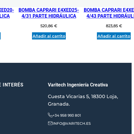
XED20-
BOMBA CAPRARI E4XED25-
BOMBA CAPRARI E4XE
LICA
4/31 PARTE HIDRÁULICA
4/43 PARTE HIDRÁUL
520,86
€
823,85
€
o
Añadir al carrito
Añadir al carrito
Varitech Ingeniería Creativa
E INTERÉS
Cuesta Vicarias 5, 18300 Loja,
Granada.
+34 958 993 801
INFO@VARITECH.ES