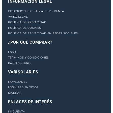
INFORMACIÓN LEGAL
6
1
CONDICIONES GENERALES DE VENTA
K
AVISO LEGAL
W
POLÍTICA DE PRIVACIDAD
H
POLÍTICA DE COOKIES
A
POLÍTICA DE PRIVACIDAD EN REDES SOCIALES
S
¿POR QUÉ COMPRAR?
T
A
ENVÍO
8
TÉRMINOS Y CONDICIONES
0
PAGO SEGURO
K
W
VARISOLAR.ES
c
a
NOVEDADES
n
LOS MÁS VENDIDOS
t
MARCAS
i
ENLACES DE INTERÉS
d
a
MI CUENTA