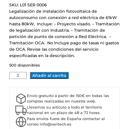
SKU:
L01 SER 0006
Legalización de instalación fotovoltaica de
autoconsumo con conexión a red eléctrica de 61kW
hasta 80kW. Incluye: – Proyecto visado. – Tramitación
de legalización con Industria. – Tramitación de
petición de punto de conexión a Red Eléctrica. –
Tramitación OCA. No incluye pago de tasas ni gastos
de OCA. Revise las condiciones del servicio
especificadas en la descripción.
500 disponibles
L
Añadir al carrito
E
G
A
Envío gratuito a partir de 150€ en todas las
L
compras realizadas en nuestra web.
I
Llevamos su artículo a todo el territorio
Z
nacional en un plazo de 48 a 72 horas.
Para envíos fuera de España contactar al
A
correo info@varitech.es
C