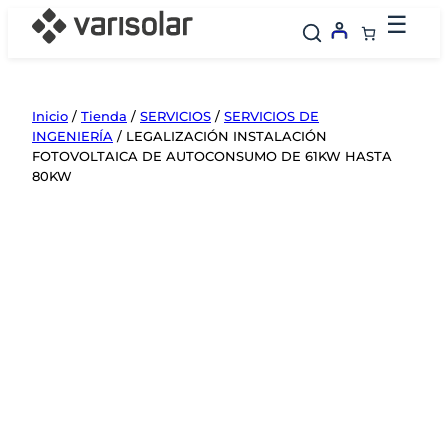
Saltar
☰
al
contenido
Inicio
/
Tienda
/
SERVICIOS
/
SERVICIOS DE
INGENIERÍA
/ LEGALIZACIÓN INSTALACIÓN
FOTOVOLTAICA DE AUTOCONSUMO DE 61KW HASTA
80KW