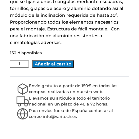
que se fijan a unos triángulos mediante escuadras,
tornillos, grapas de acero y aluminio dotando así al
módulo de la inclinación requerida de hasta 30º.
Proporcionando todos los elementos necesarios
para el montaje. Estructura de fácil montaje. Con
una fabricación de aluminio resistentes a
climatologías adversas.
150 disponibles
K
Añadir al carrito
I
T
E
Envío gratuito a partir de 150€ en todas las
S
compras realizadas en nuestra web.
T
Llevamos su artículo a todo el territorio
R
nacional en un plazo de 48 a 72 horas.
Para envíos fuera de España contactar al
U
correo info@varitech.es
C
T
U
R