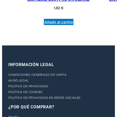
N
1,82
€
E
L
V
Añadir al carrito
E
R
T
I
C
A
L
INFORMACIÓN LEGAL
c
a
CONDICIONES GENERALES DE VENTA
n
AVISO LEGAL
t
POLÍTICA DE PRIVACIDAD
i
POLÍTICA DE COOKIES
d
POLÍTICA DE PRIVACIDAD EN REDES SOCIALES
a
d
¿POR QUÉ COMPRAR?