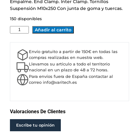
Empalme. End Clamp. Inter Clamp. Tornillos
Suspensión M10x250 Con junta de goma y tuercas.
150 disponibles
K
Añadir al carrito
I
T
E
Envío gratuito a partir de 150€ en todas las
S
compras realizadas en nuestra web.
T
Llevamos su artículo a todo el territorio
R
nacional en un plazo de 48 a 72 horas.
Para envíos fuera de España contactar al
U
correo info@varitech.es
C
T
U
R
A
Valoraciones De Clientes
C
O
Escribe tu opinión
P
L