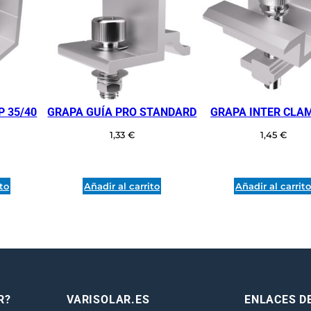
U
R
A
C
O
P
 35/40
GRAPA GUÍA PRO STANDARD
GRAPA INTER CLAM
L
A
1,33
€
1,45
€
N
A
R
ito
Añadir al carrito
Añadir al carrit
L
F
E
E
T
P
R?
VARISOLAR.ES
ENLACES D
A