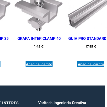
P 35
GRAPA INTER CLAMP 40
GUIA PRO STANDARD
1,45
€
17,85
€
o
Añadir al carrito
Añadir al carrito
Varitech Ingeniería Creativa
E INTERÉS