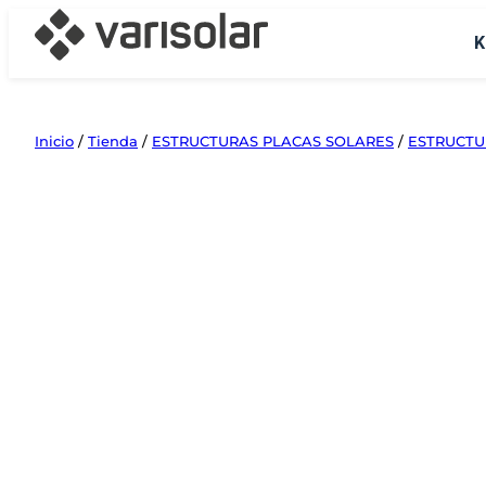
Saltar
K
al
contenido
Inicio
/
Tienda
/
ESTRUCTURAS PLACAS SOLARES
/
ESTRUCTU