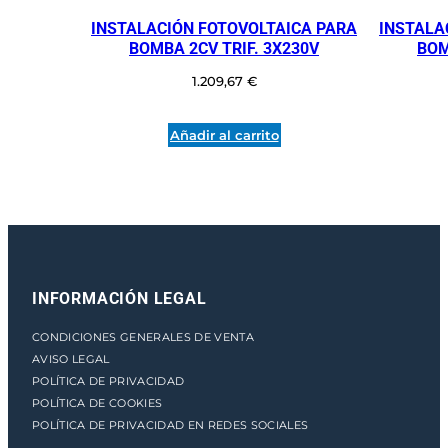
e
INSTALACIÓN FOTOVOLTAICA PARA
INSTALA
7
BOMBA 2CV TRIF. 3X230V
BOM
C
1.209,67
€
V
a
1
Añadir al carrito
0
C
V
T
R
I
F
INFORMACIÓN LEGAL
.
3
CONDICIONES GENERALES DE VENTA
X
AVISO LEGAL
3
POLÍTICA DE PRIVACIDAD
8
POLÍTICA DE COOKIES
0
POLÍTICA DE PRIVACIDAD EN REDES SOCIALES
V