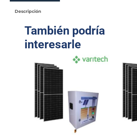
V
O
Descripción
L
T
También podría
A
I
interesarle
C
A
P
A
R
A
B
O
M
B
A
d
e
s
d