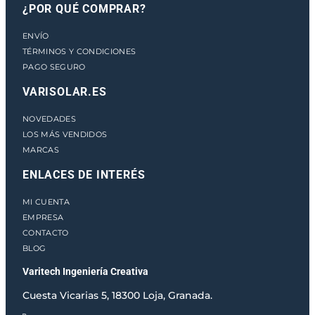
¿POR QUÉ COMPRAR?
c
a
ENVÍO
n
TÉRMINOS Y CONDICIONES
t
PAGO SEGURO
i
d
VARISOLAR.ES
a
d
NOVEDADES
LOS MÁS VENDIDOS
MARCAS
ENLACES DE INTERÉS
MI CUENTA
EMPRESA
CONTACTO
BLOG
Varitech Ingeniería Creativa
Cuesta Vicarias 5, 18300 Loja, Granada.