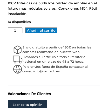
10CV trifásicas de 380V Posibilidad de ampliar en el
futuro más módulos solares. Conexiones MC4. Fácil
instalación.
10 disponibles
I
Añadir al carrito
N
S
T
Envío gratuito a partir de 150€ en todas las
A
compras realizadas en nuestra web.
L
Llevamos su artículo a todo el territorio
A
nacional en un plazo de 48 a 72 horas.
Para envíos fuera de España contactar al
C
correo info@varitech.es
I
Ó
N
F
O
Valoraciones De Clientes
T
O
Escribe tu opinión