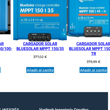
AR
CARGADOR SOLAR
CARGADOR SOLA
0/100-
BLUESOLAR MPPT 150/35
BLUESOLAR MPPT 150
TR
377,02
€
379,99
€
o
Añadir al carrito
Añadir al carrito
Varitech Ingeniería Creativa