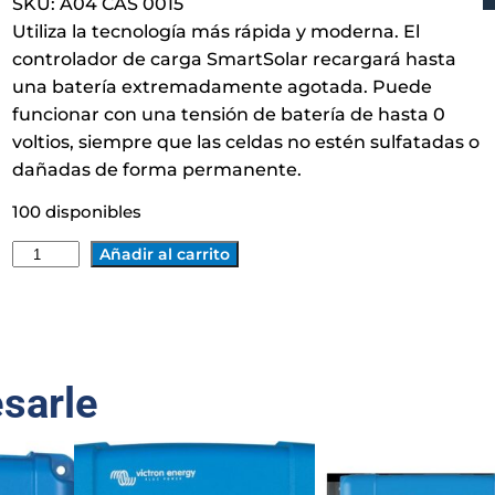
SKU:
A04 CAS 0015
Utiliza la tecnología más rápida y moderna. El
controlador de carga SmartSolar recargará hasta
una batería extremadamente agotada. Puede
funcionar con una tensión de batería de hasta 0
voltios, siempre que las celdas no estén sulfatadas o
dañadas de forma permanente.
100 disponibles
C
Añadir al carrito
O
N
T
R
esarle
O
L
A
D