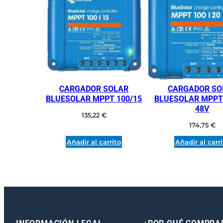
CARGADOR SOLAR
CARGADOR SO
BLUESOLAR MPPT 100/15
BLUESOLAR MPPT 
48V
135,22
€
174,75
€
Añadir al carrito
Añadir al carr