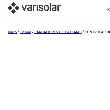
Saltar
K
al
contenido
Inicio
/
Tienda
/
CARGADORES DE BATERÍAS
/ CONTROLADOR