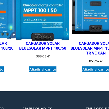
O
R
D
E
C
A
R
LAR
CARGADOR SOLAR
CARGADOR SOL
G
100/20
BLUESOLAR MPPT 100/50
BLUESOLAR MPPT 15
A
TR VE.CAN
S
388,05
€
855,74
€
O
L
ito
Añadir al carrito
Añadir al carrit
A
R
M
P
P
T