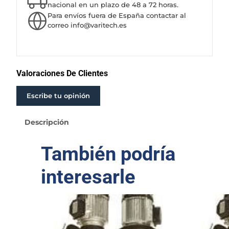
O
nacional en un plazo de 48 a 72 horas.
Para envíos fuera de España contactar al
S
correo info@varitech.es
I
F
I
C
A
Valoraciones De Clientes
D
O
Escribe tu opinión
R
A
Descripción
E
L
También podría
E
C
interesarle
T
R
O
M
A