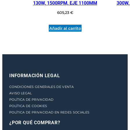
130W, 1500RPM, EJE 1100MM
300W,
t
i
605,23
€
d
a
Añadir al carrito
d
INFORMACIÓN LEGAL
CONDICIONES GENERALES DE VENTA
AVISO LEGAL
POLÍTICA DE PRIVACIDAD
POLÍTICA DE COOKIES
POLÍTICA DE PRIVACIDAD EN REDES SOCIALES
¿POR QUÉ COMPRAR?