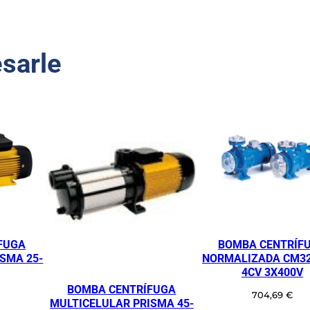
M
B
A
esarle
C
E
N
T
R
Í
F
U
G
A
N
FUGA
BOMBA CENTRÍF
O
SMA 25-
NORMALIZADA CM32
R
4CV 3X400V
M
BOMBA CENTRÍFUGA
704,69
€
A
MULTICELULAR PRISMA 45-