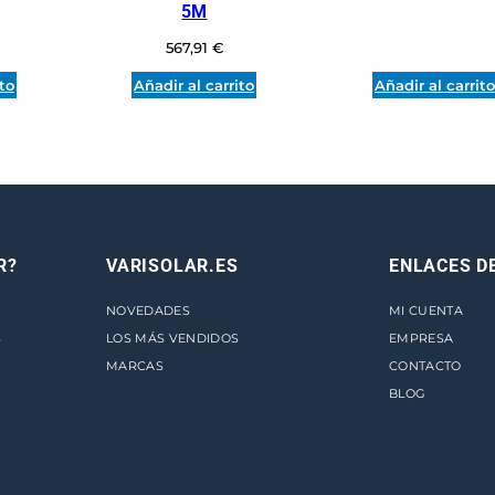
L
5M
I
567,91
€
Z
ito
Añadir al carrito
Añadir al carrit
A
D
A
C
M
6
5
R?
VARISOLAR.ES
ENLACES D
-
NOVEDADES
MI CUENTA
1
S
LOS MÁS VENDIDOS
EMPRESA
6
MARCAS
CONTACTO
0
BLOG
A
1
2
0