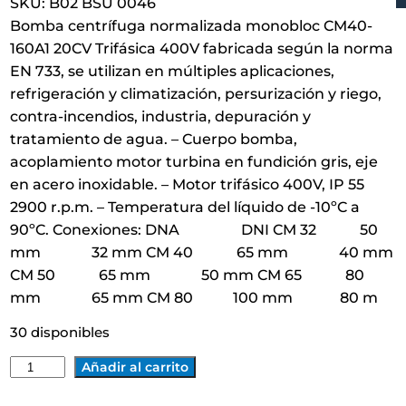
SKU:
B02 BSU 0046
Bomba centrífuga normalizada monobloc CM40-
160A1 20CV Trifásica 400V fabricada según la norma
EN 733, se utilizan en múltiples aplicaciones,
refrigeración y climatización, persurización y riego,
contra-incendios, industria, depuración y
tratamiento de agua. – Cuerpo bomba,
acoplamiento motor turbina en fundición gris, eje
en acero inoxidable. – Motor trifásico 400V, IP 55
2900 r.p.m. – Temperatura del líquido de -10ºC a
90ºC. Conexiones: DNA DNI CM 32 50
mm 32 mm CM 40 65 mm 40 mm
CM 50 65 mm 50 mm CM 65 80
mm 65 mm CM 80 100 mm 80 m
30 disponibles
B
Añadir al carrito
O