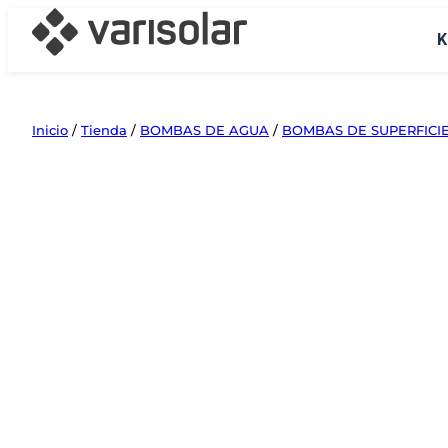
Saltar
K
al
contenido
Inicio
/
Tienda
/
BOMBAS DE AGUA
/
BOMBAS DE SUPERFICI