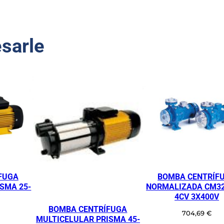
M
B
A
esarle
C
E
N
T
R
Í
F
U
G
A
N
FUGA
BOMBA CENTRÍF
O
SMA 25-
NORMALIZADA CM32
R
4CV 3X400V
M
BOMBA CENTRÍFUGA
704,69
€
A
MULTICELULAR PRISMA 45-