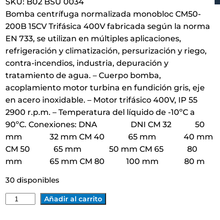
SKU:
B02 BSU 0034
Bomba centrífuga normalizada monobloc CM50-
200B 15CV Trifásica 400V fabricada según la norma
EN 733, se utilizan en múltiples aplicaciones,
refrigeración y climatización, persurización y riego,
contra-incendios, industria, depuración y
tratamiento de agua. – Cuerpo bomba,
acoplamiento motor turbina en fundición gris, eje
en acero inoxidable. – Motor trifásico 400V, IP 55
2900 r.p.m. – Temperatura del líquido de -10ºC a
90ºC. Conexiones: DNA DNI CM 32 50
mm 32 mm CM 40 65 mm 40 mm
CM 50 65 mm 50 mm CM 65 80
mm 65 mm CM 80 100 mm 80 m
30 disponibles
B
Añadir al carrito
O