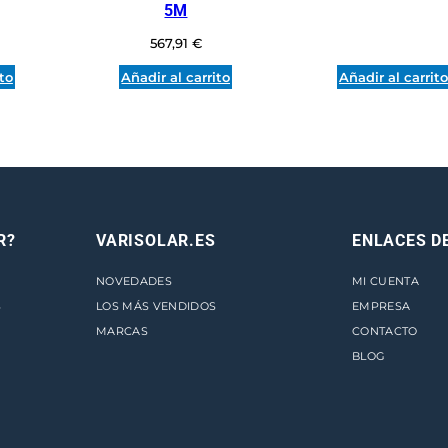
L
5M
I
567,91
€
Z
ito
Añadir al carrito
Añadir al carrit
A
D
A
C
M
5
0
R?
VARISOLAR.ES
ENLACES D
-
NOVEDADES
MI CUENTA
2
S
LOS MÁS VENDIDOS
EMPRESA
0
MARCAS
CONTACTO
0
BLOG
B
1
5
C