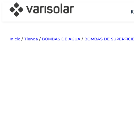
Saltar
K
al
contenido
Inicio
/
Tienda
/
BOMBAS DE AGUA
/
BOMBAS DE SUPERFICI