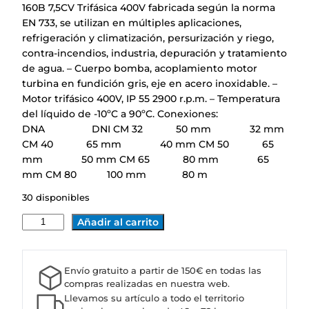
160B 7,5CV Trifásica 400V fabricada según la norma
EN 733, se utilizan en múltiples aplicaciones,
refrigeración y climatización, persurización y riego,
contra-incendios, industria, depuración y tratamiento
de agua. – Cuerpo bomba, acoplamiento motor
turbina en fundición gris, eje en acero inoxidable. –
Motor trifásico 400V, IP 55 2900 r.p.m. – Temperatura
del líquido de -10ºC a 90ºC. Conexiones:
DNA DNI CM 32 50 mm 32 mm
CM 40 65 mm 40 mm CM 50 65
mm 50 mm CM 65 80 mm 65
mm CM 80 100 mm 80 m
30 disponibles
B
Añadir al carrito
O
M
B
Envío gratuito a partir de 150€ en todas las
A
compras realizadas en nuestra web.
C
Llevamos su artículo a todo el territorio