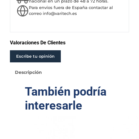
E
nacional en un plazo de 48 a 72 horas.
Para envíos fuera de España contactar al
N
correo info@varitech.es
T
R
Í
F
U
Valoraciones De Clientes
G
A
Escribe tu opinión
N
O
Descripción
R
M
También podría
A
L
interesarle
I
Z
A
D
A
C