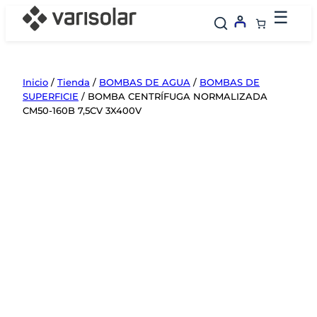
Saltar
☰
al
contenido
Inicio
/
Tienda
/
BOMBAS DE AGUA
/
BOMBAS DE
SUPERFICIE
/ BOMBA CENTRÍFUGA NORMALIZADA
CM50-160B 7,5CV 3X400V