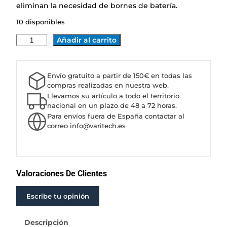
eliminan la necesidad de bornes de batería.
10 disponibles
B
Añadir al carrito
A
T
E
Envío gratuito a partir de 150€ en todas las
R
compras realizadas en nuestra web.
Í
Llevamos su artículo a todo el territorio
A
nacional en un plazo de 48 a 72 horas.
Para envíos fuera de España contactar al
S
correo info@varitech.es
O
L
A
R
V
Valoraciones De Clientes
I
C
Escribe tu opinión
T
R
Descripción