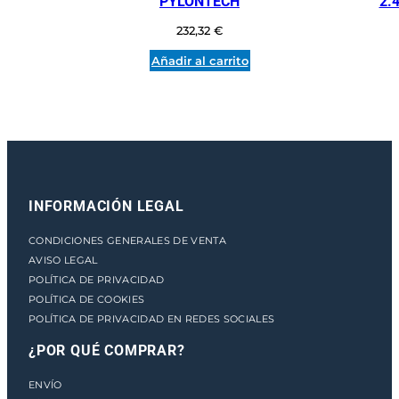
PYLONTECH
2.
E
232,32
€
E
P
Añadir al carrito
C
Y
C
L
E
B
A
INFORMACIÓN LEGAL
T
T
CONDICIONES GENERALES DE VENTA
.
AVISO LEGAL
c
POLÍTICA DE PRIVACIDAD
a
POLÍTICA DE COOKIES
n
POLÍTICA DE PRIVACIDAD EN REDES SOCIALES
t
i
¿POR QUÉ COMPRAR?
d
ENVÍO
a