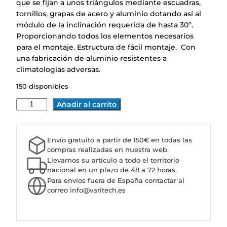
que se fijan a unos triángulos mediante escuadras,
tornillos, grapas de acero y aluminio dotando así al
módulo de la inclinación requerida de hasta 30º.
Proporcionando todos los elementos necesarios
para el montaje. Estructura de fácil montaje. Con
una fabricación de aluminio resistentes a
climatologías adversas.
150 disponibles
K
Añadir al carrito
I
T
E
Envío gratuito a partir de 150€ en todas las
S
compras realizadas en nuestra web.
T
Llevamos su artículo a todo el territorio
R
nacional en un plazo de 48 a 72 horas.
Para envíos fuera de España contactar al
U
correo info@varitech.es
C
T
U
R