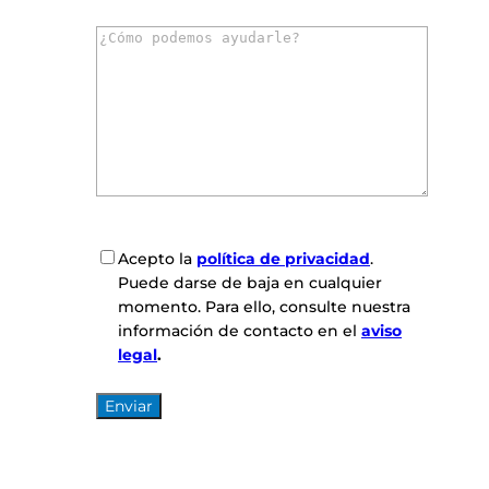
r
C
r
o
e
m
o
e
e
n
l
t
e
a
c
r
t
i
r
o
ó
C
Acepto la
política de privacidad
.
s
n
o
Puede darse de baja en cualquier
*
i
n
momento. Para ello, consulte nuestra
c
s
información de contacto en el
aviso
o
e
legal
.
*
n
t
i
m
i