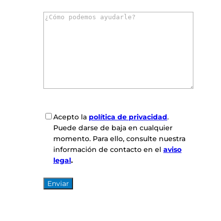
r
C
r
o
e
m
o
e
e
n
l
t
e
a
c
r
t
i
r
o
ó
C
Acepto la
política de privacidad
.
s
n
o
Puede darse de baja en cualquier
*
i
n
momento. Para ello, consulte nuestra
c
s
información de contacto en el
aviso
o
e
legal
.
*
n
t
i
m
i