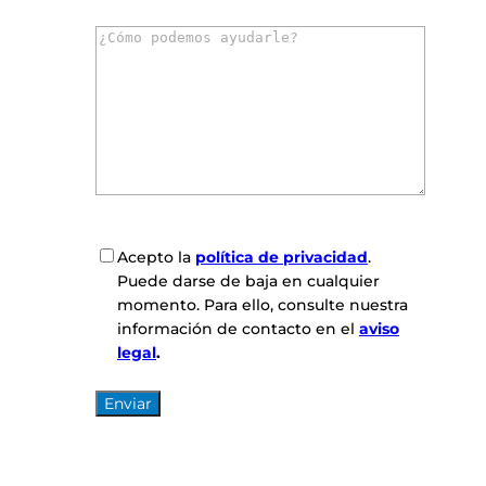
r
C
r
o
e
m
o
e
e
n
l
t
e
a
c
r
t
i
r
o
ó
C
Acepto la
política de privacidad
.
s
n
o
Puede darse de baja en cualquier
*
i
n
momento. Para ello, consulte nuestra
c
s
información de contacto en el
aviso
o
e
legal
.
*
n
t
i
m
i