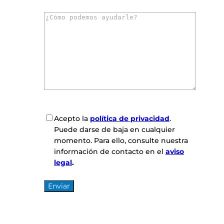
r
C
r
o
e
m
o
e
e
n
l
t
e
a
c
r
t
i
r
o
ó
C
Acepto la
política de privacidad
.
s
n
o
Puede darse de baja en cualquier
*
i
n
momento. Para ello, consulte nuestra
c
s
información de contacto en el
aviso
o
e
legal
.
*
n
t
i
m
i