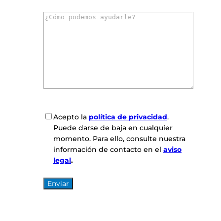
r
C
r
o
e
m
o
e
e
n
l
t
e
a
c
r
t
i
r
o
ó
C
Acepto la
política de privacidad
.
s
n
o
Puede darse de baja en cualquier
*
i
n
momento. Para ello, consulte nuestra
c
s
información de contacto en el
aviso
o
e
legal
.
*
n
t
i
m
i