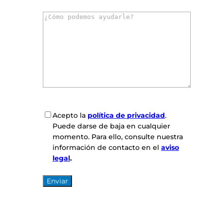
r
C
r
o
e
m
o
e
e
n
l
t
e
a
c
r
t
i
r
o
ó
C
Acepto la
política de privacidad
.
s
n
o
Puede darse de baja en cualquier
*
i
n
momento. Para ello, consulte nuestra
c
s
información de contacto en el
aviso
o
e
legal
.
*
n
t
i
m
i