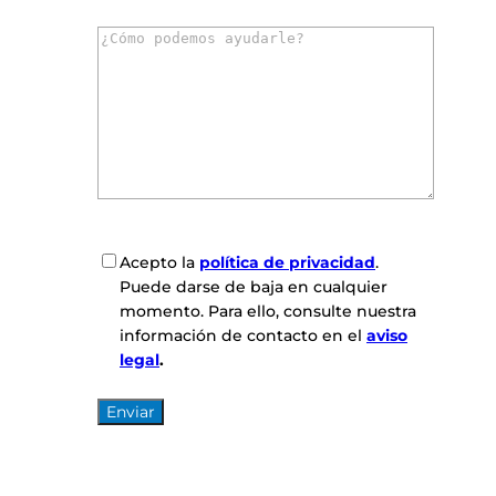
r
C
r
o
e
m
o
e
e
n
l
t
e
a
c
r
t
i
r
o
ó
C
Acepto la
política de privacidad
.
s
n
o
Puede darse de baja en cualquier
*
i
n
momento. Para ello, consulte nuestra
c
s
información de contacto en el
aviso
o
e
legal
.
*
n
t
i
m
i